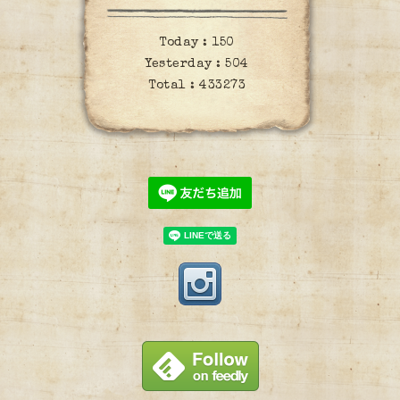
Today :
150
Yesterday :
504
Total :
433273