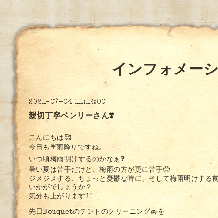
インフォメー
2021-07-04 11:12:00
親切丁寧ベンリーさん❣️
こんにちは🥰
今日も☔️雨降りですね。
いつ頃梅雨明けするのかなぁ❓
暑い夏は苦手だけど、梅雨の方が更に苦手🥺
ジメジメする、ちょっと憂鬱な時に、そして梅雨明けする前
いかがでしょうか？
気分も上がります⤴︎⤴︎
先日Bouquetのテントのクリーニング🧽を