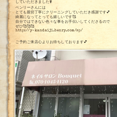
していただきました❣️
ベンリーさんには
とても親切丁寧にクリーニングしていただき感謝です💕
綺麗になってとっても嬉しいです🥰
自分ではできない色々な事をお手伝いしてくださるので
ぜひ🥰🥰🥰
http://y-kandaiji.benry.com/sp/
ご予約ご来店心よりお待ちしております💕