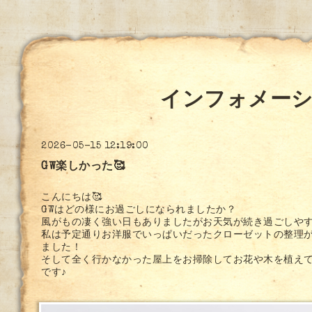
インフォメー
2026-05-15 12:19:00
GW楽しかった🥰
こんにちは🥰
GWはどの様にお過ごしになられましたか？
風がもの凄く強い日もありましたがお天気が続き過ごしや
私は予定通りお洋服でいっぱいだったクローゼットの整理
ました！
そして全く行かなかった屋上をお掃除してお花や木を植え
です♪