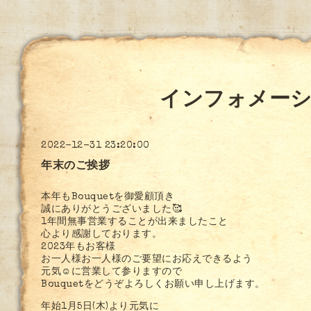
インフォメー
2022-12-31 23:20:00
年末のご挨拶
本年もBouquetを御愛顧頂き
誠にありがとうございました🥰
1年間無事営業することが出来ましたこと
心より感謝しております。
2023年もお客様
お一人様お一人様のご要望にお応えできるよう
元気☺️に営業して参りますので
Bouquetをどうぞよろしくお願い申し上げます。
年始1月5日(木)より元気に