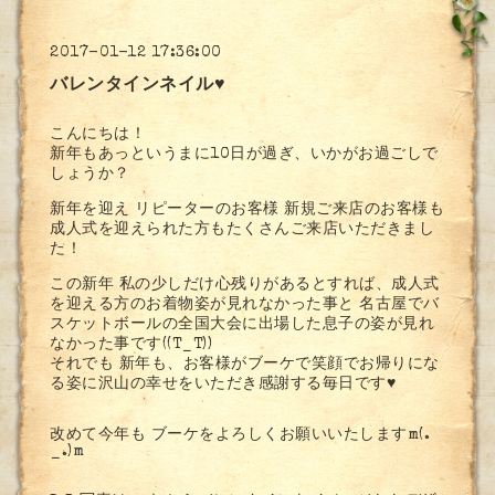
2017-01-12 17:36:00
バレンタインネイル♥
こんにちは！
新年もあっというまに10日が過ぎ、いかがお過ごしで
しょうか？
新年を迎え リピーターのお客様 新規ご来店のお客様も
成人式を迎えられた方もたくさんご来店いただきまし
た！
この新年 私の少しだけ心残りがあるとすれば、成人式
を迎える方のお着物姿が見れなかった事と 名古屋でバ
スケットボールの全国大会に出場した息子の姿が見れ
なかった事です((T_T))
それでも 新年も、お客様がブーケで笑顔でお帰りにな
る姿に沢山の幸せをいただき感謝する毎日です♥
改めて今年も ブーケをよろしくお願いいたしますm(.
_.)m