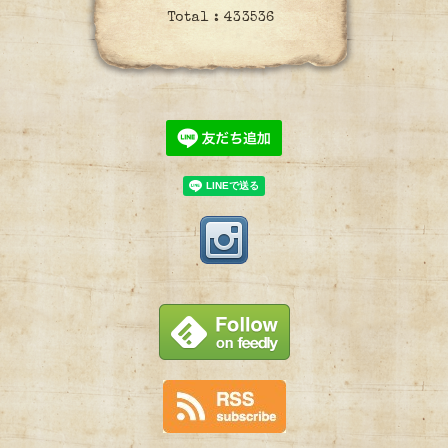
Total :
433536