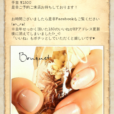
手首 ¥1500
是非ご予約ご来店お待ちしております！
お時間ございましたら是非Facebookもご覧ください
(๑>◡<๑)
※去年せっかく頂いた150のいいねがHPアドレス更新
後に消えてしまいました(>_<)
『いいね』もポチッとしていただくと嬉しいです♥