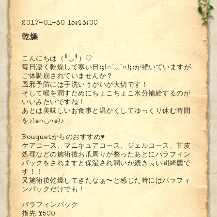
2017-01-30 15:43:00
乾燥
こんにちは（╹◡╹）♡
毎日凄く乾燥して寒い日:;(∩´﹏`∩);:が続いていますが
ご体調崩されていませんか？
風邪予防には手洗いうがいが大切です！
そして喉を潤すためにちょこちょこ水分補給するのが
いいみたいですね！
あとは美味しいお食事と温かくしてゆっくり休む時間
を♪(๑ᴖ◡ᴖ๑)♪
Bouquetからのおすすめ♥
ケアコース、マニキュアコース、ジェルコース、甘皮
処理などの施術後お爪周りが整ったあとにパラフィン
パックをされますと保湿され潤いが続き長い間綺麗で
す！！
又施術後乾燥してきたなぁ〜と感じた時にはパラフィ
ンパックだけでも！
パラフィンパック
指先 ¥500