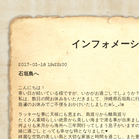
インフォメー
2017-03-18 19:22:00
石垣島へ
こんにちは！
寒い日が続いている様ですが、いかがお過ごしでしょうか
私は、数日の間お休みをいただきまして、沖縄県石垣島に
急遽のお休みでご不便をおかけいたしましたm(._.)m
ラッキーな事に天候にも恵まれ、島巡りから離島巡り
たくさん素晴らしい絶景から美しい海まで潜る事が出来ま
何よりも来月から海外へ三年間行ってしまう息子がいます
緒に過ごし とっても幸せな時となりました♥
綺麗な空気の美しい島と大切な家族と時間を過ごし、また