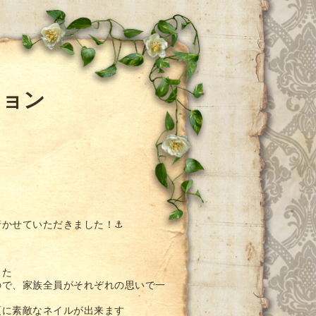
ション
？
行かせていただきました！⚓
した
ので、家族全員がそれぞれの思いで一
更に素敵なネイルが出来ます