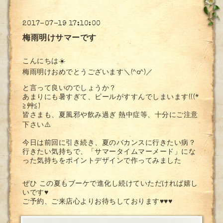
2017-07-19 17:10:00
梅雨明けサマーです
こんにちは☀️
梅雨明けおめでとうございます＼(^o^)／
と言って良いのでしょうか？
あまりにも暑すぎて、ビールがすすんでしまいます(((*
≧艸≦)
皆さまも、夏風邪や飲み過ぎ 熱中症等、十分にご注意
下さい⚠️
今日は前回に引き続き、夏のバカンスに行きたい病？
行きたい気持ちで、「サマータイムマーメード」にな
った気持ちをポイントデザインで作ってみました
ぜひ この夏もブーケで進化し続けていただければ嬉し
いです♥️
ご予約、ご来店心よりお待ちしております♥️♥️♥️