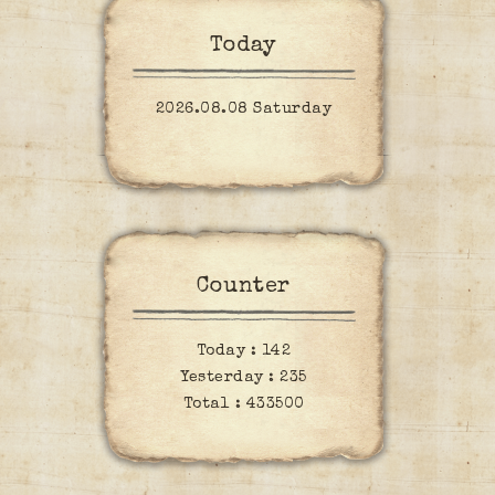
Today
2026.08.08 Saturday
Counter
Today :
142
Yesterday :
235
Total :
433500