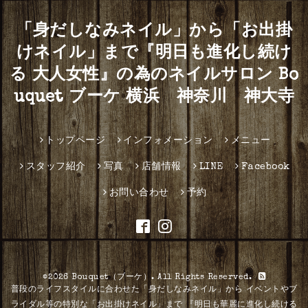
「身だしなみネイル」から「お出掛
けネイル」まで『明日も進化し続け
る 大人女性』の為のネイルサロン Bo
uquet ブーケ 横浜 神奈川 神大寺
トップページ
インフォメーション
メニュー
スタッフ紹介
写真
店舗情報
LINE
Facebook
お問い合わせ
予約
©2026
Bouquet（ブーケ）
. All Rights Reserved.
普段のライフスタイルに合わせた「身だしなみネイル」から イベントやブ
ライダル等の特別な「お出掛けネイル」まで 『明日も華麗に進化し続ける