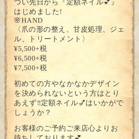
つい先日から『定額ネイル
💕
』
はじめました
!
🌸
HAND
〈爪の形の整え、甘皮処理、ジェ
ル、トリートメント〉
¥5
,
500+
税
¥6
,
500+
税
¥7
,
500+
税
初めての方やなかなかデザイン
を決められないという方はとり
あえず
‼︎
定額ネイル
💅
はいかがで
しょうか？
お客様のご予約ご来店心よりお
待ちしております
💕