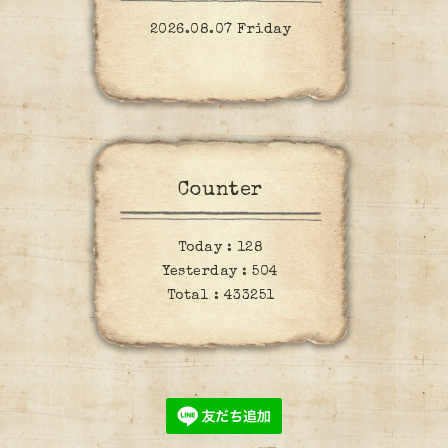
2026.08.07 Friday
Counter
Today :
128
Yesterday :
504
Total :
433251