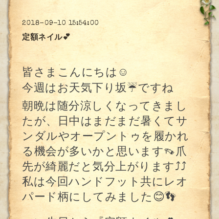
2018-09-10 15:54:00
定額ネイル💕
皆さまこんにちは
☺️
今週はお天気下り坂
☔️
ですね
朝晩は随分涼しくなってきまし
たが、日中はまだまだ暑くてサ
ンダルやオープントゥを履かれ
る機会が多いかと思います
👡
爪
先が綺麗だと気分上がります
⤴︎⤴︎
私は今回ハンドフット共にレオ
パード柄にしてみました
😊👣