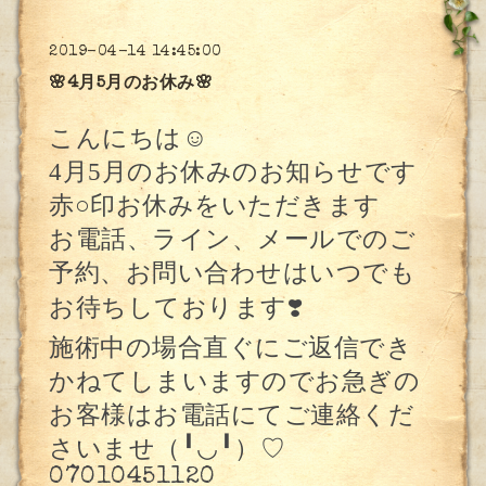
2019-04-14 14:45:00
🌸4月5月のお休み🌸
こんにちは
☺️
4
月
5
月のお休みのお知らせです
赤
○
印お休みをいただきます
お電話、ライン、メールでのご
予約、お問い合わせはいつでも
お待ちしております
❣️
施術中の場合直ぐにご返信でき
かねてしまいますのでお急ぎの
お客様はお電話にてご連絡くだ
さいませ（╹◡╹）♡
07010451120