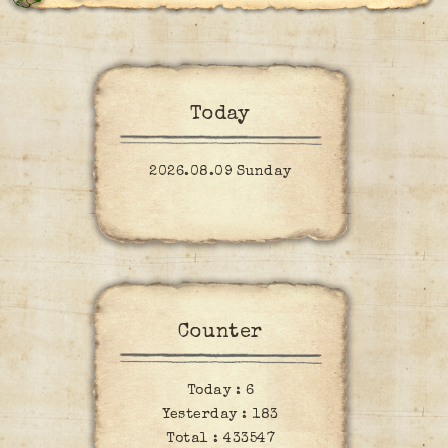
Today
2026.08.09 Sunday
Counter
Today :
6
Yesterday :
183
Total :
433547