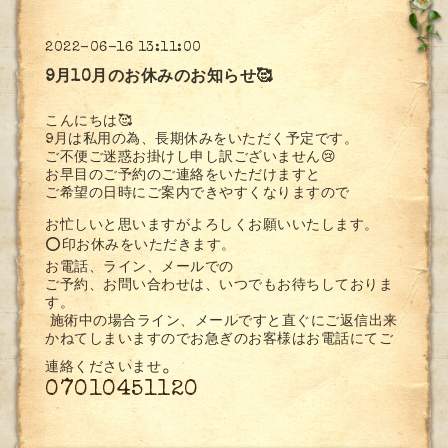
2022-06-16 13:11:00
9月10月のお休みのお知らせ🥰
こんにちは🥰
9月は私用の為、長期休みをいただく予定です。
ご不便ご迷惑お掛けし申し訳ございません😢
お早目のご予約のご連絡をいただけますと
ご希望の日時にご案内できやすくなりますので
お忙しいと思いますがよろしくお願いいたします。
⭕️印お休みをいただきます。
お電話、ライン、メールでの
ご予約、お問い合わせは、いつでもお待ちしておりま
す。
施術中の場合ライン、メールですと直ぐにご返信出来
かねてしまいますのでお急ぎのお客様はお電話にてご
。
連絡くださいませ
07010451120