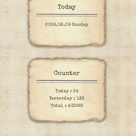
Today
2026.08.09 Sunday
Counter
Today :
24
Yesterday :
183
Total :
433565