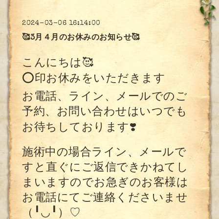
2024-03-06 16:14:00
🥰3月４月のお休みのお知らせ🥰
こんにちは🥰
⭕️
印お休みをいただきます
お電話、ライン、メールでのご
予約、お問い合わせはいつでも
お待ちしております
❣️
施術中の場合ライン、メールで
すと直ぐにご返信できかねてし
まいますのでお急ぎのお客様は
お電話にてご連絡くださいませ
（╹◡╹）♡