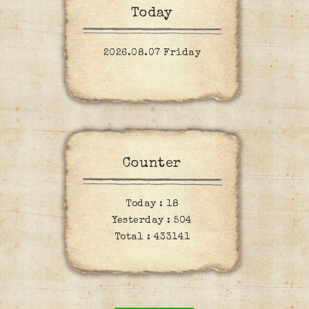
Today
2026.08.07 Friday
Counter
Today :
18
Yesterday :
504
Total :
433141